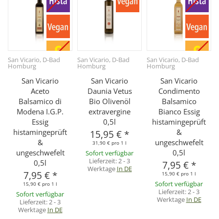
San Vicario, D-Bad
San Vicario, D-Bad
San Vicario, D-Bad
Homburg
Homburg
Homburg
San Vicario
San Vicario
San Vicario
Aceto
Daunia Vetus
Condimento
Balsamico di
Bio Olivenöl
Balsamico
Modena I.G.P.
extravergine
Bianco Essig
Essig
0,5l
histamingeprüft
histamingeprüft
&
15,95 €
*
&
ungeschwefelt
31,90 € pro 1 l
ungeschwefelt
0,5l
Sofort verfügbar
Lieferzeit:
2 - 3
0,5l
7,95 €
*
Werktage
In DE
7,95 €
*
15,90 € pro 1 l
Sofort verfügbar
15,90 € pro 1 l
Lieferzeit:
2 - 3
Sofort verfügbar
Werktage
In DE
Lieferzeit:
2 - 3
Werktage
In DE