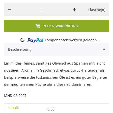
Flasche(n)
IN DEN WARENKORB
Loading...
Komponenten werden geladen ...
Beschreibung
Ein mildes, feines, samtiges Olivenöl aus Spanien mit leicht
nussigem Aroma. Im Geschmack etwas zurückhaltender als
beispielsweise die toskanischen Öle ist es ein guter Begleiter
der mediterranen Küche ohne diese zu dominieren.
MHD 02.2027
Inhalt:
Produkteigenschaft
Wert
0,50 l