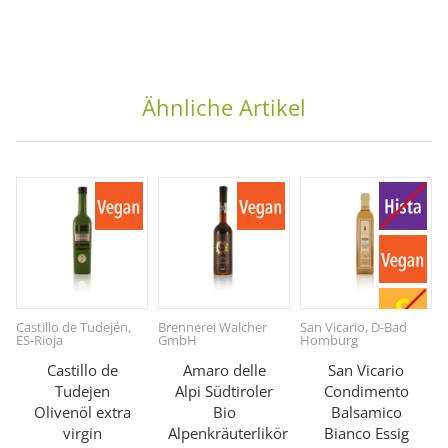
Ähnliche Artikel
Castillo de Tudején,
Brennerei Walcher
San Vicario, D-Bad
ES-Rioja
GmbH
Homburg
Castillo de
Amaro delle
San Vicario
Tudejen
Alpi Südtiroler
Condimento
Olivenöl extra
Bio
Balsamico
virgin
Alpenkräuterlikör
Bianco Essig