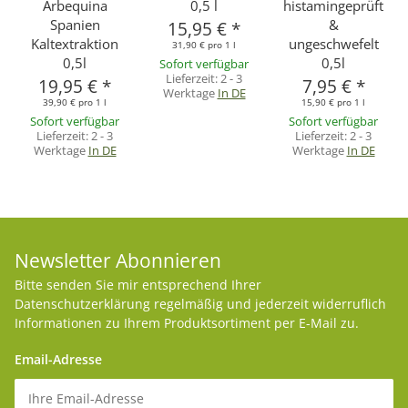
Arbequina
0,5 l
histamingeprüft
Spanien
&
15,95 €
*
Kaltextraktion
ungeschwefelt
31,90 € pro 1 l
0,5l
0,5l
Sofort verfügbar
Lieferzeit:
2 - 3
19,95 €
*
7,95 €
*
Werktage
In DE
39,90 € pro 1 l
15,90 € pro 1 l
Sofort verfügbar
Sofort verfügbar
Lieferzeit:
2 - 3
Lieferzeit:
2 - 3
Werktage
In DE
Werktage
In DE
Newsletter Abonnieren
Bitte senden Sie mir entsprechend Ihrer
Datenschutzerklärung
regelmäßig und jederzeit widerruflich
Informationen zu Ihrem Produktsortiment per E-Mail zu.
Email-Adresse