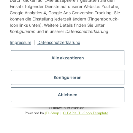
Durch Klicken auf „Alle akzeptieren“ gestatten Sie den
Weinbauregionen und Weinbaugebiete in Österreich
Einsatz folgender Dienste auf unserer Website: YouTube,
Google Analytics 4, Google Ads Conversion Tracking. Sie
können die Einstellung jederzeit ändern (Fingerabdruck-
Weiße Rebsorten
Icon links unten). Weitere Details finden Sie unter
Konfigurieren
und in unserer
Datenschutzerklärung
.
Rote Rebsorten
Impressum
|
Datenschutzerklärung
Alle akzeptieren
Konfigurieren
* Alle Preise inkl. gesetzlicher USt., zzgl.
Versand
Ablehnen
© biowein-erlesen.de
Powered by
JTL-Shop
|
CLEARIX JTL-Shop Template