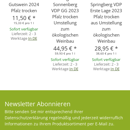
Gutswein 2024
Sonnenberg
Springberg VDP
Pfalz trocken
VDP GG 2023
Erste Lage 2023
Pfalz trocken
Pfalz trocken
11,50 €
*
Umstellung
aus Umstellung
15,33 € pro 1 l
zum
zum
Sofort verfügbar
Lieferzeit:
2 - 3
ökologischen
ökologischen
Werktage
In DE
Weinbau
Weinbau
44,95 €
*
28,95 €
*
59,93 € pro 1 l
38,60 € pro 1 l
Sofort verfügbar
Sofort verfügbar
Lieferzeit:
2 - 3
Lieferzeit:
2 - 3
Werktage
In DE
Werktage
In DE
Newsletter Abonnieren
Bitte senden Sie mir entsprechend Ihrer
Datenschutzerklärung
regelmäßig und jederzeit widerruflich
Informationen zu Ihrem Produktsortiment per E-Mail zu.