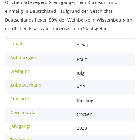
Örtchen Schweigen. Grenzgänger - ein Kuriosum und
einmalig in Deutschland - aufgrund der Geschichte
Deutschlands liegen 50% der Weinberge in Wissembourg im
nördlichen Elsass auf französischem Staatsgebiet.
Inhalt:
Produkteigenschaft
Wert
0,75 l
Anbauregion:
Pfalz
Weingut:
Jülg
Anbauverband:
VDP
Rebsorte:
Riesling
Geschmack:
trocken
Jahrgang:
2023
Trinkreife: