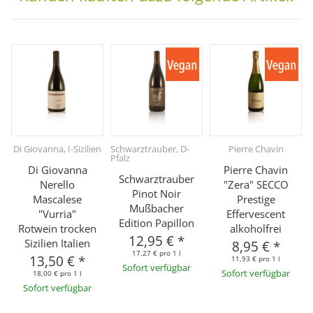
Di Giovanna, I-Sizilien
Schwarztrauber, D-
Pierre Chavin
Pfalz
Di Giovanna
Pierre Chavin
Schwarztrauber
Nerello
"Zera" SECCO
Pinot Noir
Mascalese
Prestige
Mußbacher
"Vurria"
Effervescent
Edition Papillon
Rotwein trocken
alkoholfrei
12,95 €
*
Sizilien Italien
8,95 €
*
17,27 € pro 1 l
13,50 €
*
11,93 € pro 1 l
Sofort verfügbar
Sofort verfügbar
18,00 € pro 1 l
Sofort verfügbar