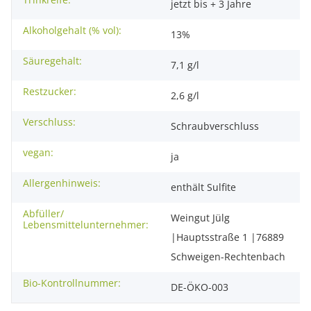
jetzt bis + 3 Jahre
Alkoholgehalt (% vol):
13%
Säuregehalt:
7,1 g/l
Restzucker:
2,6 g/l
Verschluss:
Schraubverschluss
vegan:
ja
Allergenhinweis:
enthält Sulfite
Abfüller/
Weingut Jülg
Lebensmittelunternehmer:
|Hauptsstraße 1 |76889
Schweigen-Rechtenbach
Bio-Kontrollnummer:
DE-ÖKO-003