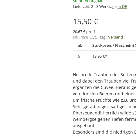
Sofort verfügbar
Lieferzeit:
2 - 3 Werktage
In DE
15,50 €
20,67 € pro 1 l
inkl. 19% USt. , zzgl.
Versand
ab
Stückpreis / Flasche(n) (
6
13,95 €
*
Hochreife Trauben der Sorte
und dabei den Trauben viel F
ergänzen die Cuvée. Heraus ge
von dunklen Beeren und einer 
um frische Früchte wie z.B. B
Sehr geradliniger, saftiger, m
überzeugend! Herrlich wilde s
weinbergseigenen Hefen fermen
ausgebaut.
Besonders sind die niedrigen E