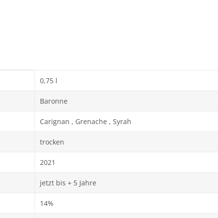
0,75 l
Baronne
Carignan , Grenache , Syrah
trocken
2021
jetzt bis + 5 Jahre
14%