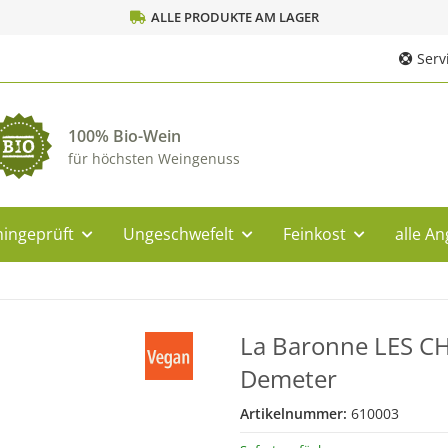
ALLE PRODUKTE AM LAGER
Servi
100% Bio-Wein
für höchsten Weingenuss
ingeprüft
Ungeschwefelt
Feinkost
alle A
La Baronne LES C
Demeter
Artikelnummer:
610003