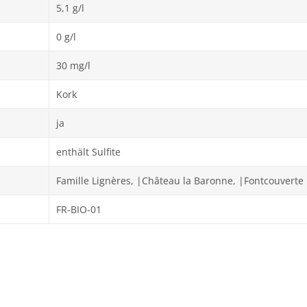
5,1 g/l
0 g/l
30 mg/l
Kork
ja
enthält Sulfite
Famille Lignères, |Château la Baronne, |Fontcouverte
FR-BIO-01