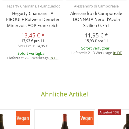
Hegarty Chamans, F-Languedoc
Alessandro di Camporeale
Hegarty Chamans LA
Alessandro di Camporeale
PIBOULE Rotwein Demeter
DONNATA Nero d'Avola
Minervois AOP Frankreich
Sizilien 0,75 l
13,45 €
*
11,95 €
*
17,93 € pro 1 l
15,93 € pro 1 l
Alter Preis:
14,95 €
Sofort verfügbar
Lieferzeit:
2 - 3 Werktage
In DE
Sofort verfügbar
Lieferzeit:
2 - 3 Werktage
In DE
Ähnliche Artikel
Angebot 10%