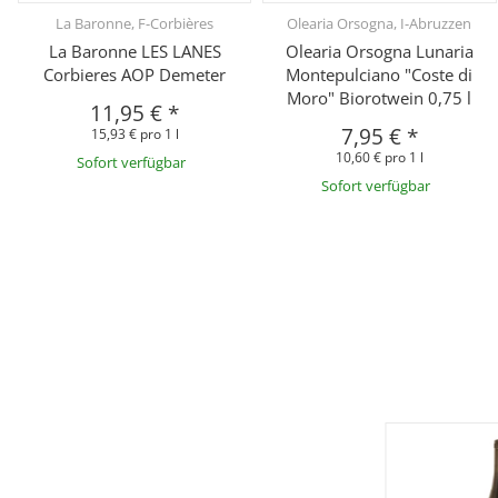
La Baronne, F-Corbières
Olearia Orsogna, I-Abruzzen
La Baronne LES LANES
Olearia Orsogna Lunaria
Corbieres AOP Demeter
Montepulciano "Coste di
Moro" Biorotwein 0,75 l
11,95 €
*
7,95 €
*
15,93 € pro 1 l
10,60 € pro 1 l
Sofort verfügbar
Sofort verfügbar