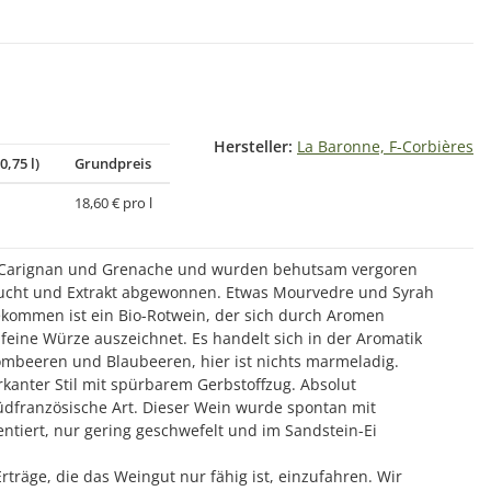
Hersteller:
La Baronne, F-Corbières
0,75 l)
Grundpreis
18,60 € pro l
n Carignan und Grenache und wurden behutsam vergoren
rucht und Extrakt abgewonnen. Etwas Mourvedre und Syrah
kommen ist ein Bio-Rotwein, der sich durch Aromen
feine Würze auszeichnet. Es handelt sich in der Aromatik
rombeeren und Blaubeeren, hier ist nichts marmeladig.
arkanter Stil mit spürbarem Gerbstoffzug. Absolut
üdfranzösische Art. Dieser Wein wurde spontan mit
tiert, nur gering geschwefelt und im Sandstein-Ei
rträge, die das Weingut nur fähig ist, einzufahren. Wir