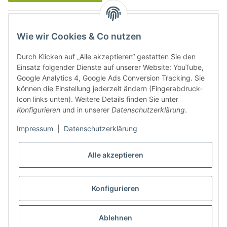
Was ist Biowein
Wie wir Cookies & Co nutzen
Weinbauregionen in Deutschland
Durch Klicken auf „Alle akzeptieren“ gestatten Sie den
Weinbauregionen und Weinbaugebiete in Österreich
Einsatz folgender Dienste auf unserer Website: YouTube,
Google Analytics 4, Google Ads Conversion Tracking. Sie
können die Einstellung jederzeit ändern (Fingerabdruck-
Weiße Rebsorten
Icon links unten). Weitere Details finden Sie unter
Konfigurieren
und in unserer
Datenschutzerklärung
.
Rote Rebsorten
Impressum
|
Datenschutzerklärung
Alle akzeptieren
Konfigurieren
* Alle Preise inkl. gesetzlicher USt., zzgl.
Versand
Ablehnen