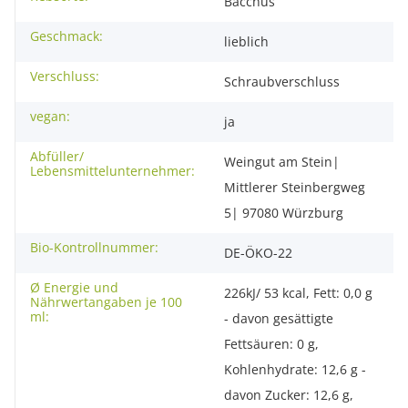
Bacchus
Geschmack:
lieblich
Verschluss:
Schraubverschluss
vegan:
ja
Abfüller/
Weingut am Stein|
Lebensmittelunternehmer:
Mittlerer Steinbergweg
5| 97080 Würzburg
Bio-Kontrollnummer:
DE-ÖKO-22
Ø Energie und
226kJ/ 53 kcal, Fett: 0,0 g
Nährwertangaben je 100
ml:
- davon gesättigte
Fettsäuren: 0 g,
Kohlenhydrate: 12,6 g -
davon Zucker: 12,6 g,