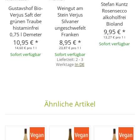
Stefan Kuntz
Gustavshof Bio-
Weingut am
Rosensecco
Verjus Saft der
Stein Verjus
alkoholfrei
grünen Traube
Silvaner
Bioland
histaminfrei
ungeschwefelt
9,95 €
*
0,75 l Demeter
Franken
13,27 € pro 1 l
10,95 €
*
8,95 €
*
Sofort verfügbar
14,60 € pro 1 l
23,87 € pro 1 l
Sofort verfügbar
Sofort verfügbar
Lieferzeit:
2 - 3
Werktage
In DE
Ähnliche Artikel