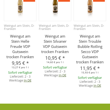
Weingut am Stein, D-
Weingut am Stein, D-
Weingut am Stein, D-
Franken
Franken
Franken
Weingut am
Weingut am
Weingut am
Stein Helle
Stein Silvaner
Stein Trouble
Freude VDP
VDP Gutswein
Bubble Rotling
Gutswein
trocken Franken
Secco VDP
trocken Franken
Gutswein
10,95 €
*
trocken Franken
9,95 €
*
14,60 € pro 1 l
Sofort verfügbar
11,95 €
*
13,27 € pro 1 l
Lieferzeit:
2 - 3
Sofort verfügbar
15,93 € pro 1 l
Werktage
In DE
Lieferzeit:
2 - 3
Sofort verfügbar
Werktage
In DE
Lieferzeit:
2 - 3
Werktage
In DE