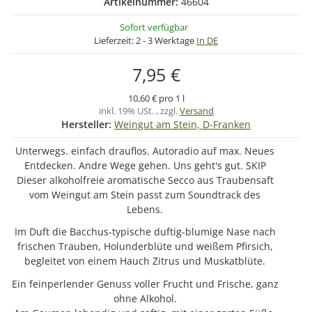
Artikelnummer:
46604
Sofort verfügbar
Lieferzeit:
2 - 3 Werktage
In DE
7,95 €
10,60 € pro 1 l
inkl. 19% USt. , zzgl.
Versand
Hersteller:
Weingut am Stein, D-Franken
Unterwegs. einfach drauflos. Autoradio auf max. Neues
Entdecken. Andre Wege gehen. Uns geht's gut. SKIP
Dieser alkoholfreie aromatische Secco aus Traubensaft
vom Weingut am Stein passt zum Soundtrack des
Lebens.
Im Duft die Bacchus-typische duftig-blumige Nase nach
frischen Trauben, Holunderblüte und weißem Pfirsich,
begleitet von einem Hauch Zitrus und Muskatblüte.
Ein feinperlender Genuss voller Frucht und Frische, ganz
ohne Alkohol.