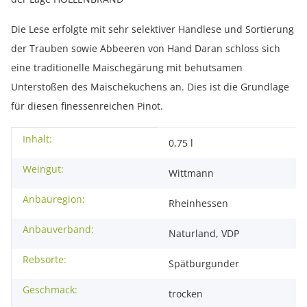
Die Lese erfolgte mit sehr selektiver Handlese und Sortierung
der Trauben sowie Abbeeren von Hand Daran schloss sich
eine traditionelle Maischegärung mit behutsamen
Unterstoßen des Maischekuchens an. Dies ist die Grundlage
für diesen finessenreichen Pinot.
Inhalt:
Produkteigenschaft
Wert
0,75 l
Weingut:
Wittmann
Anbauregion:
Rheinhessen
Anbauverband:
Naturland, VDP
Rebsorte:
Spätburgunder
Geschmack:
trocken