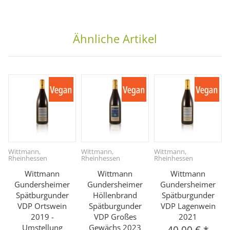
Ähnliche Artikel
Wittmann,
Wittmann,
Wittmann,
Rheinhessen
Rheinhessen
Rheinhessen
Wittmann
Wittmann
Wittmann
Gundersheimer
Gundersheimer
Gundersheimer
Spätburgunder
Höllenbrand
Spätburgunder
VDP Ortswein
Spätburgunder
VDP Lagenwein
2019 -
VDP Großes
2021
Umstellung
Gewächs 2023