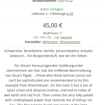
Artikelnummer:
02015-22
Sofort verfügbar
Lieferzeit:
2 - 3 Werktage
In DE
45,00 €
60,00 € pro 1 l
inkl. 19% USt. , zzgl.
Versand
Hersteller:
Wittmann, Rheinhessen
Schwarztee, Brombeere, Vanille, Johannisbeere, Kräuter,
Gewürze... Ein Burgunderduft, wie wir ihn lieben.
Für diesen herausragenden Spätburgunder
übernehmen wir hier mal die treffende Beschreibung
von Stuart Pigott - „Those who think German pinot noir
can’t be sophisticated are recommended to try this
example from Rheinhessen. On the nose it has a ton of
spice (clove and allspice) aromas, married to notes of
wet earth and red fruit. Then comes the very silky palate
with underplayed power that reminds me of Volnay 1er
Cru. The fine tannins build very nicely at the long,