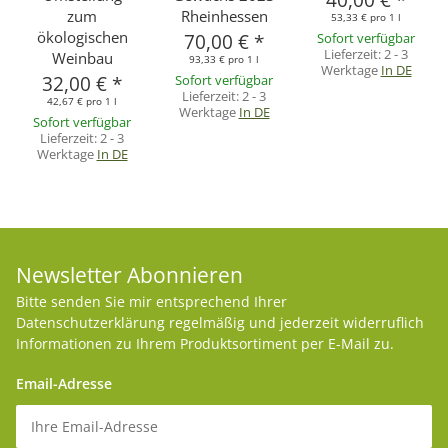
40,00 €
*
zum
Rheinhessen
53,33 € pro 1 l
ökologischen
70,00 €
*
Sofort verfügbar
Lieferzeit:
2 - 3
Weinbau
93,33 € pro 1 l
Werktage
In DE
32,00 €
*
Sofort verfügbar
Lieferzeit:
2 - 3
42,67 € pro 1 l
Werktage
In DE
Sofort verfügbar
Lieferzeit:
2 - 3
Werktage
In DE
Newsletter Abonnieren
Bitte senden Sie mir entsprechend Ihrer
Datenschutzerklärung
regelmäßig und jederzeit widerruflich
Informationen zu Ihrem Produktsortiment per E-Mail zu.
Email-Adresse