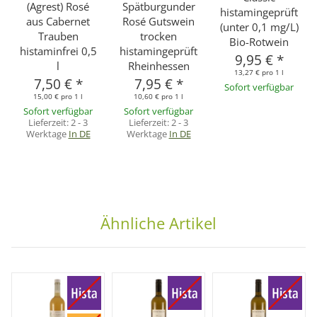
(Agrest) Rosé
Spätburgunder
histamingeprüft
aus Cabernet
Rosé Gutswein
(unter 0,1 mg/L)
Trauben
trocken
Bio-Rotwein
histaminfrei 0,5
histamingeprüft
9,95 €
*
l
Rheinhessen
13,27 € pro 1 l
7,50 €
*
7,95 €
*
Sofort verfügbar
15,00 € pro 1 l
10,60 € pro 1 l
Sofort verfügbar
Sofort verfügbar
Lieferzeit:
2 - 3
Lieferzeit:
2 - 3
Werktage
In DE
Werktage
In DE
Ähnliche Artikel