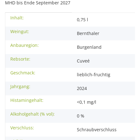
MHD bis Ende September 2027
Inhalt:
Produkteigenschaft
Wert
0,75 l
Weingut:
Bernthaler
Anbauregion:
Burgenland
Rebsorte:
Cuveé
Geschmack:
lieblich-fruchtig
Jahrgang:
2024
Histamingehalt:
<0,1 mg/l
Alkoholgehalt (% vol):
0 %
Verschluss:
Schraubverschluss