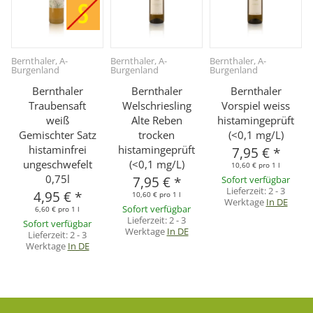
Bernthaler, A-
Bernthaler, A-
Bernthaler, A-
Burgenland
Burgenland
Burgenland
Bernthaler
Bernthaler
Bernthaler
Traubensaft
Welschriesling
Vorspiel weiss
weiß
Alte Reben
histamingeprüft
Gemischter Satz
trocken
(<0,1 mg/L)
histaminfrei
histamingeprüft
7,95 €
*
ungeschwefelt
(<0,1 mg/L)
10,60 € pro 1 l
0,75l
7,95 €
*
Sofort verfügbar
Lieferzeit:
2 - 3
4,95 €
*
10,60 € pro 1 l
Werktage
In DE
Sofort verfügbar
6,60 € pro 1 l
Lieferzeit:
2 - 3
Sofort verfügbar
Werktage
In DE
Lieferzeit:
2 - 3
Werktage
In DE