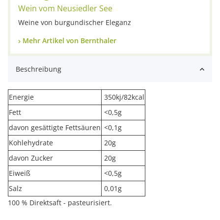
Wein vom Neusiedler See
Weine von burgundischer Eleganz
Mehr Artikel von Bernthaler
Beschreibung
Energie
350kj/82kcal
Fett
<0,5g
davon gesättigte Fettsäuren
<0,1g
Kohlehydrate
20g
davon Zucker
20g
Eiweiß
<0,5g
Salz
0,01g
100 % Direktsaft - pasteurisiert.