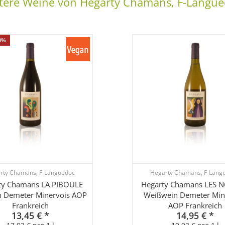
tere Weine von Hegarty Chamans, F-Langue
0%
rty Chamans, F-Languedoc
Hegarty Chamans, F-Lang
ty Chamans LA PIBOULE
Hegarty Chamans LES 
n Demeter Minervois AOP
Weißwein Demeter Min
Frankreich
AOP Frankreich
13,45 €
*
14,95 €
*