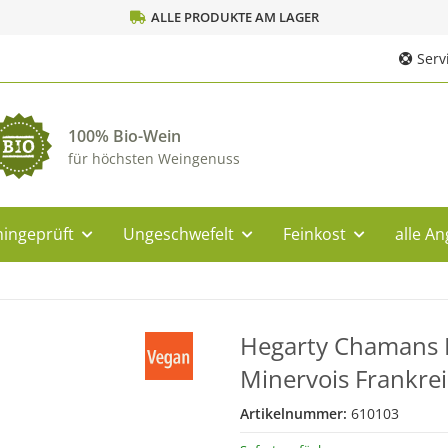
ALLE PRODUKTE AM LAGER
Servi
100% Bio-Wein
für höchsten Weingenuss
ingeprüft
Ungeschwefelt
Feinkost
alle A
Hegarty Chamans 
Minervois Frankre
Artikelnummer:
610103