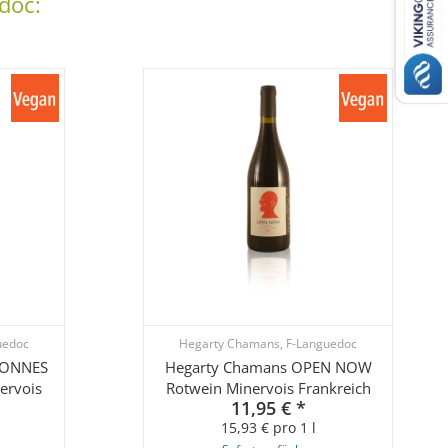
doc:
uedoc
Hegarty Chamans, F-Languedoc
NONNES
Hegarty Chamans OPEN NOW
ervois
Rotwein Minervois Frankreich
11,95 €
*
15,93 € pro 1 l