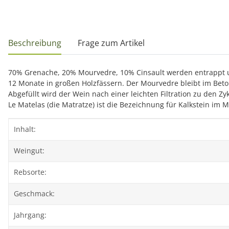
weitere Registerkarten anzeigen
Beschreibung
Frage zum Artikel
70% Grenache, 20% Mourvedre, 10% Cinsault werden entrappt und
12 Monate in großen Holzfässern. Der Mourvedre bleibt im Bet
Abgefüllt wird der Wein nach einer leichten Filtration zu den Z
Le Matelas (die Matratze) ist die Bezeichnung für Kalkstein im
Produkteigenschaft
Wert
Inhalt:
Weingut:
Rebsorte:
Geschmack:
Jahrgang: