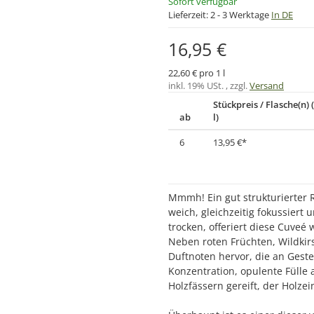
Sofort verfügbar
Lieferzeit:
2 - 3 Werktage
In DE
16,95 €
22,60 € pro 1 l
inkl. 19% USt. , zzgl.
Versand
Stückpreis / Flasche(n) 
ab
l)
6
13,95 €
*
Mmmh! Ein gut strukturierter
weich, gleichzeitig fokussiert 
trocken, offeriert diese Cuveé
Neben roten Früchten, Wildki
Duftnoten hervor, die an Geste
Konzentration, opulente Fülle 
Holzfässern gereift, der Holzei