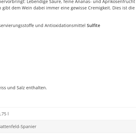
se hervorbringt: Lebendige Säure, feine Ananas- und Aprikosenfruch
bt dem Wein dabei immer eine gewisse Cremigkeit. Dies ist die Rie
ervierungsstoffe und Antioxidationsmittel
Sulfite
iss und Salz enthalten.
,75 l
Battenfeld-Spanier