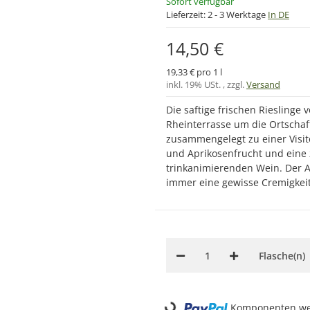
Sofort verfügbar
Lieferzeit:
2 - 3 Werktage
In DE
14,50 €
19,33 € pro 1 l
inkl. 19% USt. , zzgl.
Versand
Die saftige frischen Rieslinge 
Rheinterrasse um die Ortscha
zusammengelegt zu einer Visit
und Aprikosenfrucht und eine 
trinkanimierenden Wein. Der 
immer eine gewisse Cremigkeit
Flasche(n)
Loading...
Komponenten wer