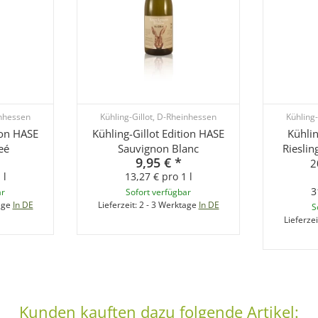
inhessen
Kühling-Gillot, D-Rheinhessen
Kühling
ion HASE
Kühling-Gillot Edition HASE
Kühlin
eé
Sauvignon Blanc
Riesli
9,95 €
*
2
 l
13,27 € pro 1 l
3
ar
Sofort verfügbar
age
In DE
Lieferzeit:
2 - 3 Werktage
In DE
S
Lieferzei
Kunden kauften dazu folgende Artikel: