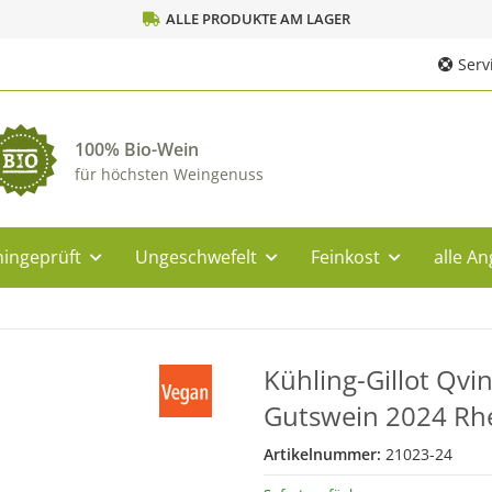
ALLE PRODUKTE AM LAGER
Servi
100% Bio-Wein
für höchsten Weingenuss
ingeprüft
Ungeschwefelt
Feinkost
alle A
Kühling-Gillot Qvi
Gutswein 2024 Rh
Artikelnummer:
21023-24