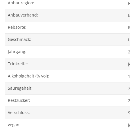
Anbauregion:
Anbauverband:
E
Rebsorte:
R
Geschmack:
Jahrgang:
Trinkreife:
j
Alkoholgehalt (% vol):
Säuregehalt:
7
Restzucker:
2
Verschluss:
vegan:
j