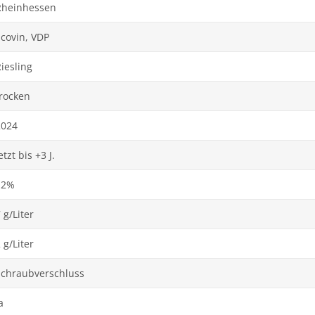
Rheinhessen
covin, VDP
iesling
trocken
2024
etzt bis +3 J.
12%
 g/Liter
 g/Liter
Schraubverschluss
a