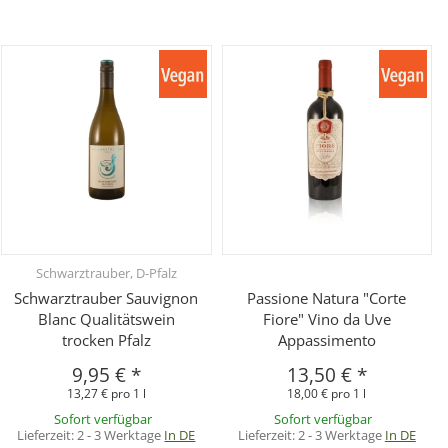
Schwarztrauber, D-Pfalz
Schwarztrauber Sauvignon
Passione Natura "Corte
Blanc Qualitätswein
Fiore" Vino da Uve
trocken Pfalz
Appassimento
9,95 €
*
13,50 €
*
13,27 € pro 1 l
18,00 € pro 1 l
Sofort verfügbar
Sofort verfügbar
Lieferzeit:
2 - 3 Werktage
In DE
Lieferzeit:
2 - 3 Werktage
In DE