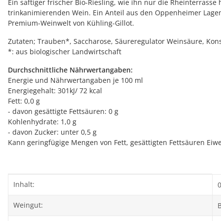
Ein saftiger frischer Bio-Riesling, wie ihn nur die Rheinterras
trinkanimierenden Wein. Ein Anteil aus den Oppenheimer Lagen gi
Premium-Weinwelt von Kühling-Gillot.
Zutaten; Trauben*, Saccharose, Säureregulator Weinsäure, Kons
*: aus biologischer Landwirtschaft
Durchschnittliche Nährwertangaben:
Energie und Nährwertangaben je 100 ml
Energiegehalt: 301kJ/ 72 kcal
Fett: 0,0 g
- davon gesättigte Fettsäuren: 0 g
Kohlenhydrate: 1,0 g
- davon Zucker: unter 0,5 g
Kann geringfügige Mengen von Fett, gesättigten Fettsäuren Eiwe
Produkteigenschaft
Wert
Inhalt:
0
Weingut: