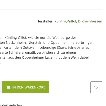
Hersteller:
Kühling-Gillot, D-Rheinhessen
von Kühling-Gillot, wie sie nur die Weinberge der
ften Nackenheim, Nierstein und Oppenheim hervorbringen,
enkarte - dem Gutswein. Lebendige Säure, feine Ananas-
zarte Schieferaromatik verbinden sich zu einem
Anteil aus den Oppenheimer Lagen gibt dem Wein dabei
.
IN DEN WARENKORB
den geladen ...