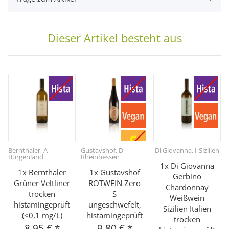
Dieser Artikel besteht aus
Bernthaler, A-
Gustavshof, D-
Di Giovanna, I-Sizilien
Burgenland
Rheinhessen
B
1x Di Giovanna
1x Bernthaler
1x Gustavshof
Gerbino
Grüner Veltliner
ROTWEIN Zero
Chardonnay
trocken
S
Weißwein
histamingeprüft
ungeschwefelt,
Sizilien Italien
(<0,1 mg/L)
histamingeprüft
trocken
8,95 €
*
9,80 €
*