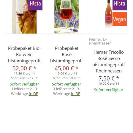
Hemer, D-
Rheinhessen
Probepaket Bio-
Probepaket
Hemer Tricollo
Rotwein
Rosé
Rosé Secco
histamingeprüft
histamingeprüft
histamingeprüft
52,00 €
*
45,00 €
*
Rheinhessen
11,56 € pro 1 l
10,00 € pro 1 l
7,50 €
*
Alter Preis:
57,75 €
Alter Preis:
50,80 €
Sofort verfügbar
Sofort verfügbar
10,00 € pro 1 l
Lieferzeit:
2 - 3
Lieferzeit:
2 - 3
Sofort verfügbar
Werktage
In DE
Werktage
In DE