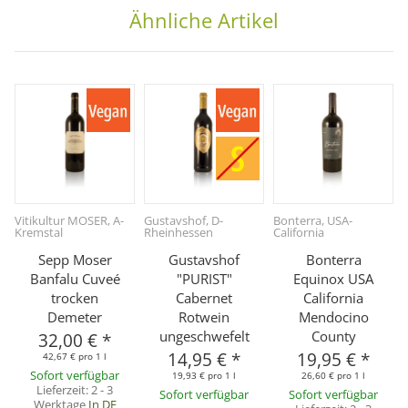
Ähnliche Artikel
Vitikultur MOSER, A-
Gustavshof, D-
Bonterra, USA-
Kremstal
Rheinhessen
California
Sepp Moser
Gustavshof
Bonterra
Banfalu Cuveé
"PURIST"
Equinox USA
trocken
Cabernet
California
Demeter
Rotwein
Mendocino
ungeschwefelt
County
32,00 €
*
14,95 €
*
19,95 €
*
42,67 € pro 1 l
Sofort verfügbar
19,93 € pro 1 l
26,60 € pro 1 l
Lieferzeit:
2 - 3
Sofort verfügbar
Sofort verfügbar
Werktage
In DE