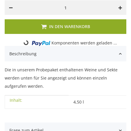
IN DEN WARENKORB
Komponenten werden geladen ...
Loading...
Beschreibung
Die in unserem Probepaket enthaltenen Weine und Sekte
werden unten für Sie angezeigt und können einzeln
aufgerufen werden.
Inhalt:
Produkteigenschaft
Wert
4,50 l
Frage zum Artikel