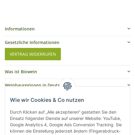
Informationen
Gesetzliche Informationen
VERTRAG WIDERRUFEN
Was ist Biowein
Weinbauregionen in Deutschland
Weinbauregionen und Weinbaugebiete in Österreich
Wie wir Cookies & Co nutzen
Weiße Rebsorten
Durch Klicken auf „Alle akzeptieren“ gestatten Sie den
Einsatz folgender Dienste auf unserer Website: YouTube,
Google Analytics 4, Google Ads Conversion Tracking. Sie
Rote Rebsorten
können die Einstellung jederzeit ändern (Fingerabdruck-