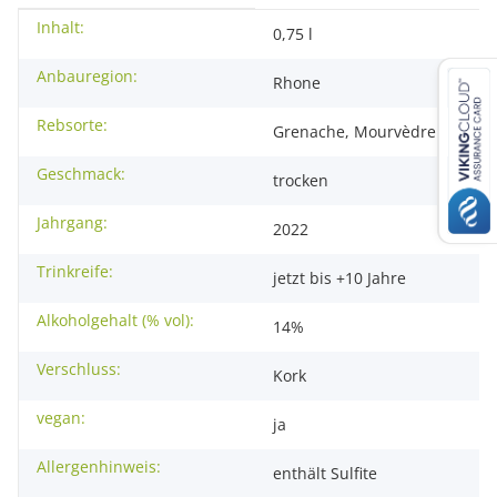
Inhalt:
Produkteigenschaft
Wert
0,75 l
Anbauregion:
Rhone
Rebsorte:
Grenache, Mourvèdre
Geschmack:
trocken
Jahrgang:
2022
Trinkreife:
jetzt bis +10 Jahre
Alkoholgehalt (% vol):
14%
Verschluss:
Kork
vegan:
ja
Allergenhinweis:
enthält Sulfite