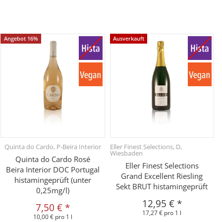
Angebot 16%
Ausverkauft
Quinta do Cardo, P-Beira Interior
Eller Finest Selections, D,
Wiesbaden
Quinta do Cardo Rosé
Eller Finest Selections
Beira Interior DOC Portugal
Grand Excellent Riesling
histamingeprüft (unter
Sekt BRUT histamingeprüft
0,25mg/l)
12,95 €
*
7,50 €
*
17,27 € pro 1 l
10,00 € pro 1 l