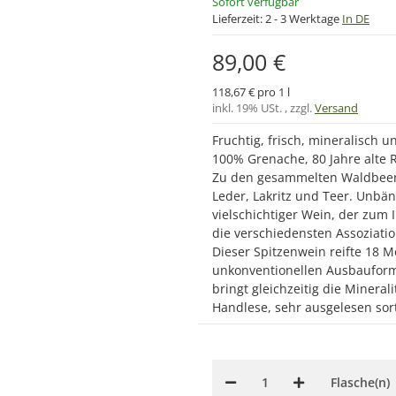
Sofort verfügbar
Lieferzeit:
2 - 3 Werktage
In DE
89,00 €
118,67 € pro 1 l
inkl. 19% USt. , zzgl.
Versand
Fruchtig, frisch, mineralisch u
100% Grenache, 80 Jahre alte 
Zu den gesammelten Waldbeere
Leder, Lakritz und Teer. Unbänd
vielschichtiger Wein, der zum
die verschiedensten Assoziati
Dieser Spitzenwein reifte 18 
unkonventionellen Ausbauform 
bringt gleichzeitig die Minera
Handlese, sehr ausgelesen sort
Flasche(n)