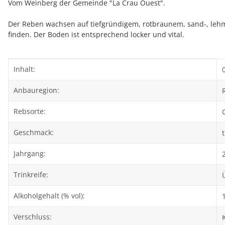
Vom Weinberg der Gemeinde "La Crau Ouest".
Der Reben wachsen auf tiefgründigem, rotbraunem, sand-, lehm-
finden. Der Boden ist entsprechend locker und vital.
Produkteigenschaft
Wert
Inhalt:
0
Anbauregion:
Rebsorte:
Geschmack:
Jahrgang:
Trinkreife:
Alkoholgehalt (% vol):
Verschluss: