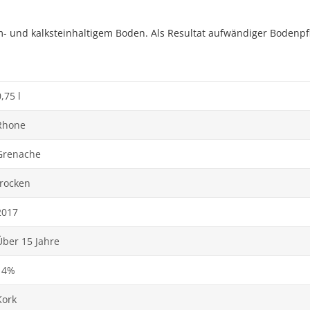
 und kalksteinhaltigem Boden. Als Resultat aufwändiger Bodenpfl
,75 l
Rhone
Grenache
trocken
2017
Über 15 Jahre
14%
Kork