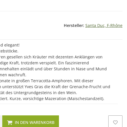
Hersteller:
Santa Duc, F-Rhône
nd elegant!
Rebstöcke.
n gesellen sich Kräuter mit dezenten Anklängen von
ige Kraft, trotzdem verspielt. Ein faszinierend
 Innehalten einlädt und über Stunden in Nase und Mund
onen wachruft.
Monate in großen Terracotta-Amphoren. Mit dieser
unterstützt Yves Gras die Kraft der Grenache-Frucht und
lität des Untergrundgesteins in den Wein.
iert. Kurze, vorsichtige Mazeration (Maischestandzeit).
IN DEN WARENKORB