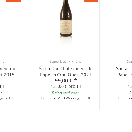
ône
Santa Duc, F-Rhône
Sa
neuf du
Santa Duc Chateauneuf du
Santa D
st 2015
Pape La Crau Ouest 2021
Pape L
99,00 €
*
 l
132,00 € pro 1 l
13
ar
Sofort verfügbar
S
age
In DE
Lieferzeit:
2 - 3 Werktage
In DE
Lieferzei