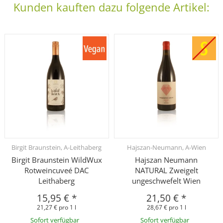
Kunden kauften dazu folgende Artikel:
Birgit Braunstein, A-Leithaberg
Hajszan-Neumann, A-Wien
Birgit Braunstein WildWux
Hajszan Neumann
Rotweincuveé DAC
NATURAL Zweigelt
Leithaberg
ungeschwefelt Wien
15,95 €
*
21,50 €
*
21,27 € pro 1 l
28,67 € pro 1 l
Sofort verfügbar
Sofort verfügbar