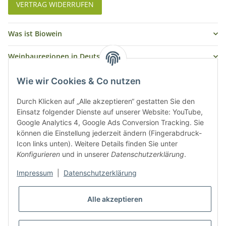
VERTRAG WIDERRUFEN
Was ist Biowein
Weinbauregionen in Deutschland
Weinbauregionen und Weinbaugebiete in Österreich
Wie wir Cookies & Co nutzen
Weiße Rebsorten
Durch Klicken auf „Alle akzeptieren“ gestatten Sie den
Einsatz folgender Dienste auf unserer Website: YouTube,
Google Analytics 4, Google Ads Conversion Tracking. Sie
Rote Rebsorten
können die Einstellung jederzeit ändern (Fingerabdruck-
Icon links unten). Weitere Details finden Sie unter
Konfigurieren
und in unserer
Datenschutzerklärung
.
Impressum
|
Datenschutzerklärung
Alle akzeptieren
* Alle Preise inkl. gesetzlicher USt., zzgl.
Versand