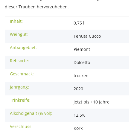
dieser Trauben hervorzuheben.
Inhalt:
Produkteigenschaft
Wert
0,75 l
Weingut:
Tenuta Cucco
Anbaugebiet:
Piemont
Rebsorte:
Dolcetto
Geschmack:
trocken
Jahrgang:
2020
Trinkreife:
jetzt bis +10 Jahre
Alkoholgehalt (% vol):
12,5%
Verschluss:
Kork