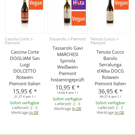
Cascina Corte, I-
Tassarolo, I-Piemont
Tenuta Cucco, I-
Piemont
Piemont
Tassarolo Gavi
Cascina Corte
Tenuta Cucco
MARCHESI
DOGLIANI San
Barolo
Spinola
Luigi
Serralunga
Weißwein
DOLCETTO
d'Alba DOCG
Piemont
Rotwein
Rotwein
histamingeprüft
Piemont Italien
Piemont Italien
10,95 €
*
15,95 €
*
36,95 €
*
14,60 € pro 1 l
21,27 € pro 1 l
49,27 € pro 1 l
Sofort verfügbar
Sofort verfügbar
Sofort verfügbar
Lieferzeit:
2 - 3
Lieferzeit:
2 - 3
Lieferzeit:
2 - 3
Werktage
In DE
Werktage
In DE
Werktage
In DE