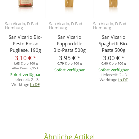
San Vicario, D-Bad
San Vicario, D-Bad
San Vicario, D-Bad
S
Homburg
Homburg
Homburg
San Vicario Bio-
San Vicario
San Vicario
Pesto Rosso
Pappardelle
Spaghetti Bio-
Pugliese, 190g
Bio-Pasta 500g
Pasta 500g
3,10 €
*
3,95 €
*
3,00 €
*
1,63 € pro 100 g
0,79 € pro 100 g
0,60 € pro 100 g
Alter Preis:
7,95 €
Sofort verfügbar
Sofort verfügbar
Sofort verfügbar
Lieferzeit:
2 - 3
Lieferzeit:
2 - 3
Werktage
In DE
Werktage
In DE
Ähnliche Artikel