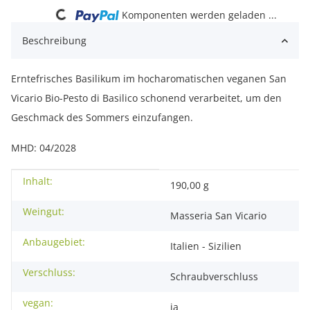
Loading...
Komponenten werden geladen ...
Beschreibung
Erntefrisches Basilikum im hocharomatischen veganen San
Vicario Bio-Pesto di Basilico schonend verarbeitet, um den
Geschmack des Sommers einzufangen.
MHD: 04/2028
Inhalt:
Produkteigenschaft
Wert
190,00 g
Weingut:
Masseria San Vicario
Anbaugebiet:
Italien - Sizilien
Verschluss:
Schraubverschluss
vegan:
ja