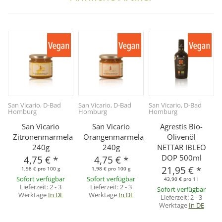
San Vicario, D-Bad
San Vicario, D-Bad
San Vicario, D-Bad
Homburg
Homburg
Homburg
San Vicario
San Vicario
Agrestis Bio-
Zitronenmarmelade,
Orangenmarmelade,
Olivenöl
240g
240g
NETTAR IBLEO
DOP 500ml
4,75 €
*
4,75 €
*
21,95 €
*
1,98 € pro 100 g
1,98 € pro 100 g
Sofort verfügbar
Sofort verfügbar
43,90 € pro 1 l
Lieferzeit:
2 - 3
Lieferzeit:
2 - 3
Sofort verfügbar
Werktage
In DE
Werktage
In DE
Lieferzeit:
2 - 3
Werktage
In DE