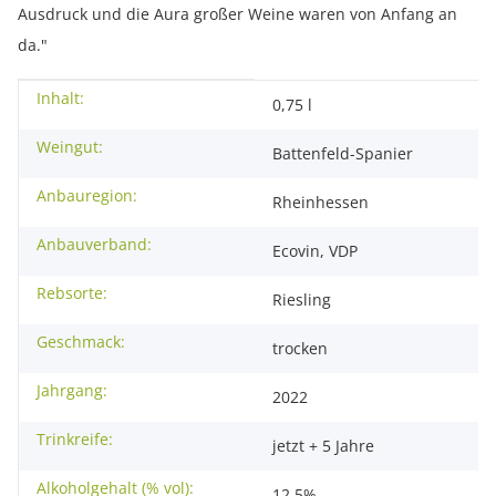
Ausdruck und die Aura großer Weine waren von Anfang an
da."
Inhalt:
Produkteigenschaft
Wert
0,75 l
Weingut:
Battenfeld-Spanier
Anbauregion:
Rheinhessen
Anbauverband:
Ecovin, VDP
Rebsorte:
Riesling
Geschmack:
trocken
Jahrgang:
2022
Trinkreife:
jetzt + 5 Jahre
Alkoholgehalt (% vol):
12,5%