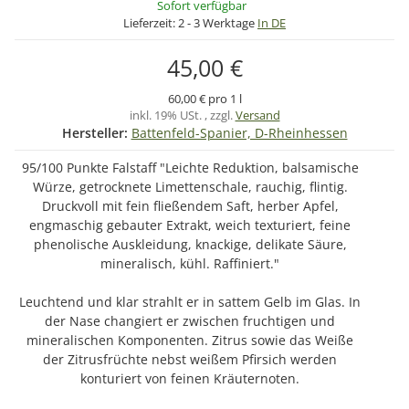
Sofort verfügbar
Lieferzeit:
2 - 3 Werktage
In DE
45,00 €
60,00 € pro 1 l
inkl. 19% USt. , zzgl.
Versand
Hersteller:
Battenfeld-Spanier, D-Rheinhessen
95/100 Punkte Falstaff "Leichte Reduktion, balsamische
Würze, getrocknete Limettenschale, rauchig, flintig.
Druckvoll mit fein fließendem Saft, herber Apfel,
engmaschig gebauter Extrakt, weich texturiert, feine
phenolische Auskleidung, knackige, delikate Säure,
mineralisch, kühl. Raffiniert."
Leuchtend und klar strahlt er in sattem Gelb im Glas. In
der Nase changiert er zwischen fruchtigen und
mineralischen Komponenten. Zitrus sowie das Weiße
der Zitrusfrüchte nebst weißem Pfirsich werden
konturiert von feinen Kräuternoten.