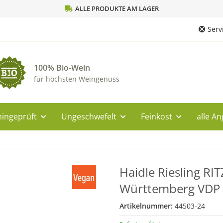
ALLE PRODUKTE AM LAGER
Servi
100% Bio-Wein
für höchsten Weingenuss
ingeprüft
Ungeschwefelt
Feinkost
alle A
Haidle Riesling RI
Württemberg VDP 
Artikelnummer:
44503-24