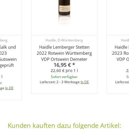
mberg
Haidle, D-Württemberg
Haid
Kalk und
Haidle Lemberger Stetten
Haidle
2023
2022 Rotwein Württemberg
2023 Ro
Gutswein
VDP Ortswein Demeter
VDP O
16,95 €
*
geprüft
22,60 € pro 1 l
2
 l
Sofort verfügbar
S
Lieferzeit:
2 - 3 Werktage
In DE
Lieferzei
ar
age
In DE
Kunden kauften dazu folgende Artikel: