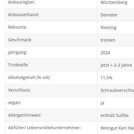
Anbauregion:
Württemberg
Anbauverband:
Demeter
Rebsorte:
Riesling
Geschmack:
trocken
Jahrgang:
2024
Trinkreife:
jetzt + 2-3 Jahre
Alkoholgehalt (% vol):
11,5%
Verschluss:
Schraubverschl
vegan:
ja
Allergenhinweis:
enthält Sulfite
Abfüller/ Lebensmittelunternehmer:
Weingut Karl Ha