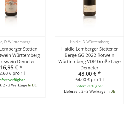
le, D-Württemberg
Haidle, D-Württemberg
 Lemberger Stetten
Haidle Lemberger Stettener
twein Württemberg
Berge GG 2022 Rotwein
rtswein Demeter
Württemberg VDP Große Lage
16,95 €
*
Demeter
48,00 €
*
2,60 € pro 1 l
64,00 € pro 1 l
ofort verfügbar
t:
2 - 3 Werktage
In DE
Sofort verfügbar
Lieferzeit:
2 - 3 Werktage
In DE