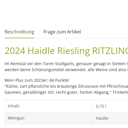
weitere Registerkarten anzeigen
Beschreibung
Frage zum Artikel
2024 Haidle Riesling RITZL
Im Remstal vor den Toren Stuttgarts, genauer gesagt in Stetten l
werden keine Schönungsmittel verwendet, alle Weine sind also 
Wein Plus zum 2023er: 84 Punkte!
"Kühle, zart pflanzliche bis kräuterige Zitrusnase mit Pfirsich
Gaumen, geradliniger Stil, recht guter, herber Abgang." Trinkem
Produkteigenschaft
Wert
Inhalt:
0,75 l
Weingut:
Haidle