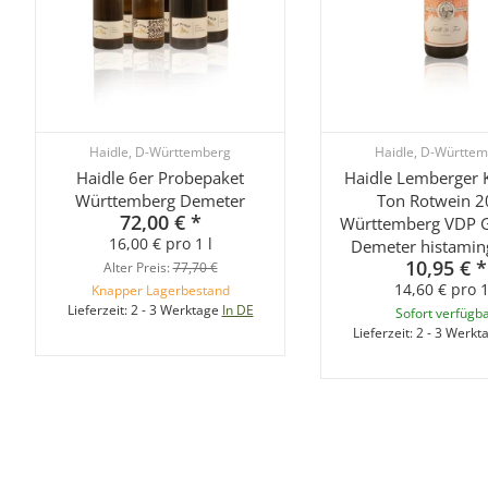
Haidle, D-Württemberg
Haidle, D-Württe
Haidle 6er Probepaket
Haidle Lemberger 
Württemberg Demeter
Ton Rotwein 
72,00 €
*
Württemberg VDP 
16,00 € pro 1 l
Demeter histamin
10,95 €
*
Alter Preis:
77,70 €
14,60 € pro 1
Knapper Lagerbestand
Lieferzeit:
2 - 3 Werktage
In DE
Sofort verfügb
Lieferzeit:
2 - 3 Werkt