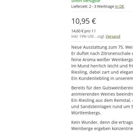
Sofort verfügbar
Lieferzeit:
2 - 3 Werktage
In DE
10,95 €
14,60 € pro 1 l
inkl. 19% USt. , zzgl.
Versand
Neue Ausstattung zum 75. Wei
Er duftet nach Zitronenschale
feine Aroma weißer Weinbergsp
Im Mund herrlich leicht und fr
Riesling, dabei zart und elegan
Ein Kundenliebling in unserem 
Bereits für den Gutsweinbereic
animierenden Weines beeindr
Ein Riesling aus dem Remstal,
und Sandsteinlagen rund um S
Württembergs.
Kein Wunder, denn die ertrags
Weinberge ergeben konzentrier