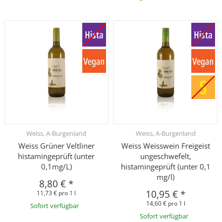
Weiss, A-Burgenland
Weiss, A-Burgenland
Weiss Grüner Veltliner
Weiss Weisswein Freigeist
histamingeprüft (unter
ungeschwefelt,
0,1mg/L)
histamingeprüft (unter 0,1
mg/l)
8,80 €
*
10,95 €
*
11,73 € pro 1 l
14,60 € pro 1 l
Sofort verfügbar
Sofort verfügbar