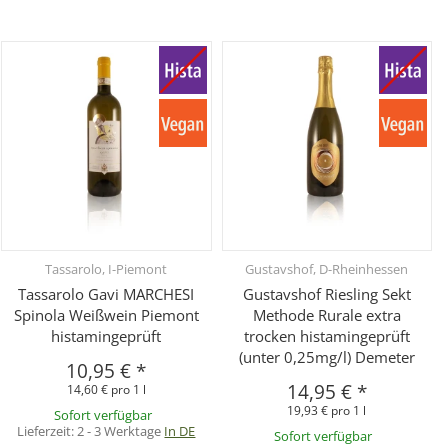
Tassarolo, I-Piemont
Gustavshof, D-Rheinhessen
Tassarolo Gavi MARCHESI
Gustavshof Riesling Sekt
Spinola Weißwein Piemont
Methode Rurale extra
histamingeprüft
trocken histamingeprüft
(unter 0,25mg/l) Demeter
10,95 €
*
14,95 €
*
14,60 € pro 1 l
19,93 € pro 1 l
Sofort verfügbar
Lieferzeit:
2 - 3 Werktage
In DE
Sofort verfügbar