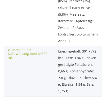
(85%), Paprika* (7%),
Olivenöl nativ extra*
(5,8%), Meersalz,
Karotten*, Apfelessig*,
Zwiebeln* (*aus
kontrolliert biologischem
Anbau)
Ø Energie und
Energiegehalt: 301 kJ/72
Nährwertangaben je 100
ml:
kcal, Fett: 3,84 g - davon
gesättigte Fettsäuren:
0,66 g, Kohlenhydrate:
7,8 g - davon Zucker: 5,4
g, Eiweiss: 1,54 g, Salz:
1,75 g