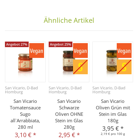
Ähnliche Artikel
Angebot 27%
Angebot 25%
San Vicario, D-Bad
San Vicario, D-Bad
San Vicario, D-Bad
Homburg
Homburg
Homburg
San Vicario
San Vicario
San Vicario
Tomatensauce
Schwarze
Oliven Grün mit
Sugo
Oliven OHNE
Stein im Glas
all`Arrabbiata,
Stein im Glas
180g
280 ml
280g
3,95 €
*
3,10 €
*
2,95 €
*
2,19 € pro 100 g