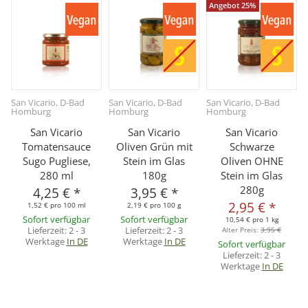
Angebot 25%
San Vicario, D-Bad
San Vicario, D-Bad
San Vicario, D-Bad
S
Homburg
Homburg
Homburg
San Vicario
San Vicario
San Vicario
Tomatensauce
Oliven Grün mit
Schwarze
Sugo Pugliese,
Stein im Glas
Oliven OHNE
280 ml
180g
Stein im Glas
280g
4,25 €
*
3,95 €
*
2,95 €
*
1,52 € pro 100 ml
2,19 € pro 100 g
Sofort verfügbar
Sofort verfügbar
10,54 € pro 1 kg
Lieferzeit:
2 - 3
Lieferzeit:
2 - 3
Alter Preis:
3,95 €
Werktage
In DE
Werktage
In DE
Sofort verfügbar
Lieferzeit:
2 - 3
Werktage
In DE