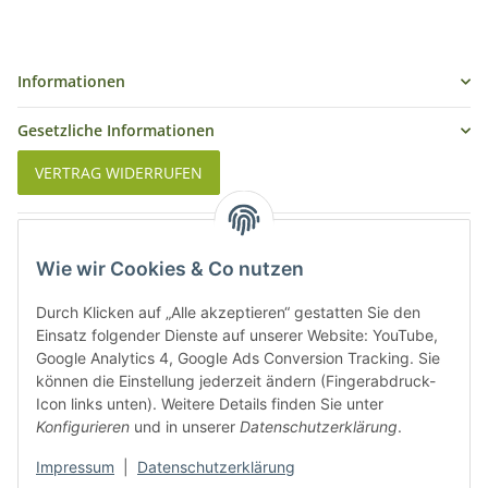
Informationen
Gesetzliche Informationen
VERTRAG WIDERRUFEN
Was ist Biowein
Wie wir Cookies & Co nutzen
Weinbauregionen in Deutschland
Durch Klicken auf „Alle akzeptieren“ gestatten Sie den
Weinbauregionen und Weinbaugebiete in Österreich
Einsatz folgender Dienste auf unserer Website: YouTube,
Google Analytics 4, Google Ads Conversion Tracking. Sie
können die Einstellung jederzeit ändern (Fingerabdruck-
Weiße Rebsorten
Icon links unten). Weitere Details finden Sie unter
Konfigurieren
und in unserer
Datenschutzerklärung
.
Rote Rebsorten
Impressum
|
Datenschutzerklärung