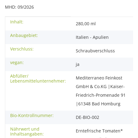
MHD: 09/2026
Inhalt:
Produkteigenschaft
Wert
280,00 ml
Anbaugebiet:
Italien - Apulien
Verschluss:
Schraubverschluss
vegan:
ja
Abfüller/
Mediterraneo Feinkost
Lebensmittelunternehmer:
GmbH & Co.KG |Kaiser-
Friedrich-Promenade 91
|61348 Bad Homburg
Bio-Kontrollnummer:
DE-BIO-002
Nährwert und
Erntefrische Tomaten*
Inhaltsangaben: