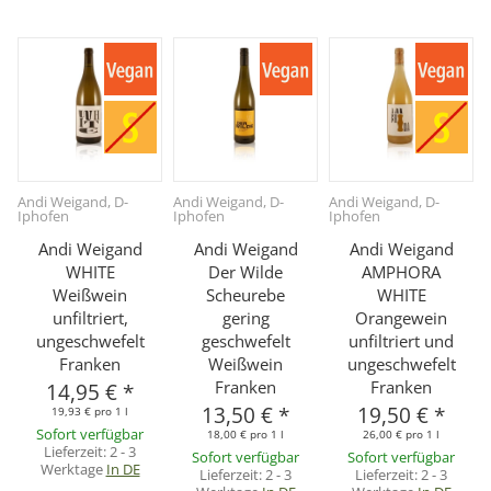
Andi Weigand, D-
Andi Weigand, D-
Andi Weigand, D-
Iphofen
Iphofen
Iphofen
Andi Weigand
Andi Weigand
Andi Weigand
WHITE
Der Wilde
AMPHORA
Weißwein
Scheurebe
WHITE
unfiltriert,
gering
Orangewein
ungeschwefelt
geschwefelt
unfiltriert und
Franken
Weißwein
ungeschwefelt
Franken
Franken
14,95 €
*
13,50 €
*
19,50 €
*
19,93 € pro 1 l
Sofort verfügbar
18,00 € pro 1 l
26,00 € pro 1 l
Lieferzeit:
2 - 3
Sofort verfügbar
Sofort verfügbar
Werktage
In DE
Lieferzeit:
2 - 3
Lieferzeit:
2 - 3