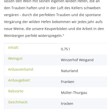
lassen den Wein mit seinen eigenen wilden Hefen, die an
den Trauben haften und in der Luft des Kellers schweben
vergären - durch die perfekten Trauben und die spontane
Vergärung der wilden Hefen bekommen wir jedes Jahr aufs
neue Weine, die unsere Keuperböden und die Arbeit in den
Weinbergen perfekt widerspiegeln."
Inhalt:
Produkteigenschaft
Wert
0,75 l
Weingut:
Winzerhof Weigand
Anbauverband:
Naturland
Anbaugebiet:
Franken
Rebsorte:
Müller-Thurgau
Geschmack:
trocken