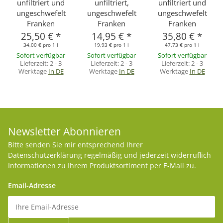
unfiltriert und
unfiltriert,
unfiltriert und
ungeschwefelt
ungeschwefelt
ungeschwefelt
Franken
Franken
Franken
25,50 €
*
14,95 €
*
35,80 €
*
34,00 € pro 1 l
19,93 € pro 1 l
47,73 € pro 1 l
Sofort verfügbar
Sofort verfügbar
Sofort verfügbar
Lieferzeit:
2 - 3
Lieferzeit:
2 - 3
Lieferzeit:
2 - 3
Werktage
In DE
Werktage
In DE
Werktage
In DE
Newsletter Abonnieren
Bitte senden Sie mir entsprechend Ihrer
Datenschutzerklärung
regelmäßig und jederzeit widerruflich
Informationen zu Ihrem Produktsortiment per E-Mail zu.
Email-Adresse