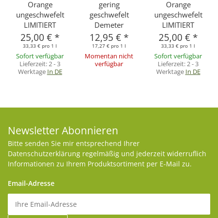
Orange
gering
Orange
ungeschwefelt
geschwefelt
ungeschwefelt
LIMITIERT
Demeter
LIMITIERT
25,00 €
*
12,95 €
*
25,00 €
*
33,33 € pro 1 l
17,27 € pro 1 l
33,33 € pro 1 l
Sofort verfügbar
Momentan nicht
Sofort verfügbar
Lieferzeit:
2 - 3
verfügbar
Lieferzeit:
2 - 3
Werktage
In DE
Werktage
In DE
Newsletter Abonnieren
Bitte senden Sie mir entsprechend Ihrer
Datenschutzerklärung
regelmäßig und jederzeit widerruflich
Informationen zu Ihrem Produktsortiment per E-Mail zu.
Email-Adresse