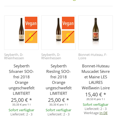
Seyberth, D-
Seyberth, D-
Bonnet-Huteau, F-
Rheinhessen
Rheinhessen
Loire
Seyberth
Seyberth
Bonnet-Huteau
Silvaner SOO-
Riesling SOO-
Muscadet Sèvre
frei 2018
frei 2018
et Maine LES
Orange
Orange
LAURES
ungeschwefelt
ungeschwefelt
Weißwein Loire
LIMITIERT
LIMITIERT
15,40 €
*
25,00 €
*
25,00 €
*
20,53 € pro 1 l
Sofort verfügbar
33,33 € pro 1 l
33,33 € pro 1 l
Lieferzeit:
2 - 3
Sofort verfügbar
Sofort verfügbar
Werktage
In DE
Lieferzeit:
2 - 3
Lieferzeit:
2 - 3