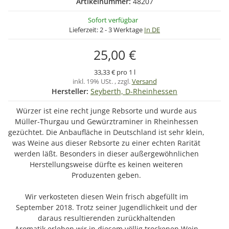
Artikelnummer:
48207
Sofort verfügbar
Lieferzeit:
2 - 3 Werktage
In DE
25,00 €
33,33 € pro 1 l
inkl. 19% USt. , zzgl.
Versand
Hersteller:
Seyberth, D-Rheinhessen
Würzer ist eine recht junge Rebsorte und wurde aus
Müller-Thurgau und Gewürztraminer in Rheinhessen
gezüchtet. Die Anbaufläche in Deutschland ist sehr klein,
was Weine aus dieser Rebsorte zu einer echten Rarität
werden läßt. Besonders in dieser außergewöhnlichen
Herstellungsweise dürfte es keinen weiteren
Produzenten geben.
Wir verkosteten diesen Wein frisch abgefüllt im
September 2018. Trotz seiner Jugendlichkeit und der
daraus resultierenden zurückhaltenden
Aromatik erleben wir in diesem völlig trockenen Wein