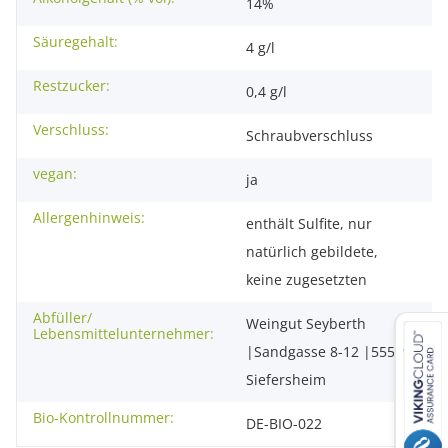
14%
Säuregehalt:
4 g/l
Restzucker:
0,4 g/l
Verschluss:
Schraubverschluss
vegan:
ja
Allergenhinweis:
enthält Sulfite, nur
natürlich gebildete,
keine zugesetzten
Abfüller/
Weingut Seyberth
Lebensmittelunternehmer:
|Sandgasse 8-12 |55599
Siefersheim
Bio-Kontrollnummer:
DE-BIO-022