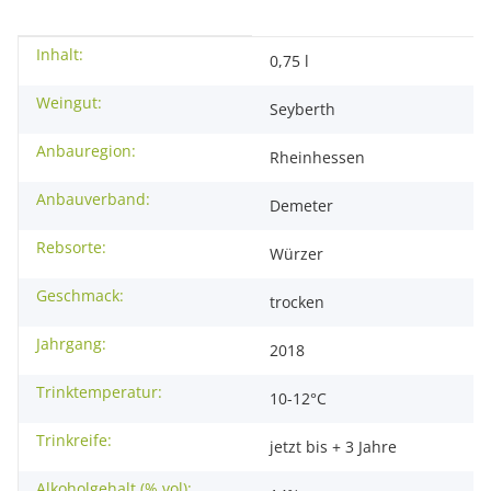
Inhalt:
Produkteigenschaft
Wert
0,75 l
Weingut:
Seyberth
Anbauregion:
Rheinhessen
Anbauverband:
Demeter
Rebsorte:
Würzer
Geschmack:
trocken
Jahrgang:
2018
Trinktemperatur:
10-12°C
Trinkreife:
jetzt bis + 3 Jahre
Alkoholgehalt (% vol):