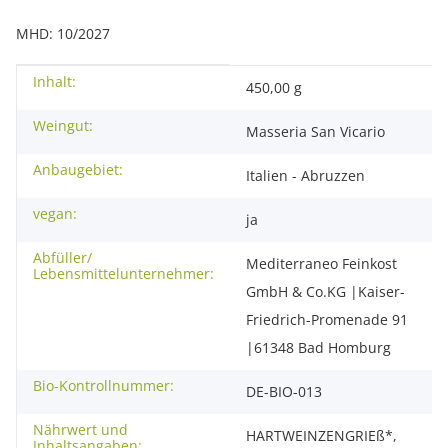
MHD: 10/2027
Inhalt:
Produkteigenschaft
Wert
450,00 g
Weingut:
Masseria San Vicario
Anbaugebiet:
Italien - Abruzzen
vegan:
ja
Abfüller/
Mediterraneo Feinkost
Lebensmittelunternehmer:
GmbH & Co.KG |Kaiser-
Friedrich-Promenade 91
|61348 Bad Homburg
Bio-Kontrollnummer:
DE-BIO-013
Nährwert und
HARTWEINZENGRIEß*,
Inhaltsangaben: