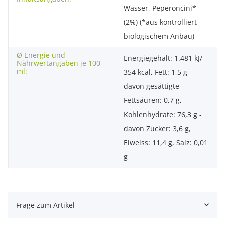
Wasser, Peperoncini*
(2%) (*aus kontrolliert
biologischem Anbau)
Ø Energie und
Energiegehalt: 1.481 kJ/
Nährwertangaben je 100
ml:
354 kcal, Fett: 1,5 g -
davon gesättigte
Fettsäuren: 0,7 g,
Kohlenhydrate: 76,3 g -
davon Zucker: 3,6 g,
Eiweiss: 11,4 g, Salz: 0,01
g
Frage zum Artikel