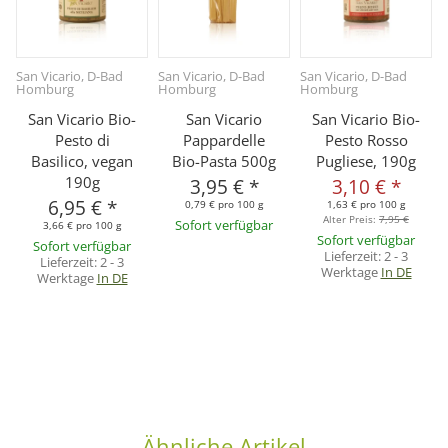
San Vicario, D-Bad
San Vicario, D-Bad
San Vicario, D-Bad
S
Homburg
Homburg
Homburg
San Vicario Bio-
San Vicario
San Vicario Bio-
Pesto di
Pappardelle
Pesto Rosso
Basilico, vegan
Bio-Pasta 500g
Pugliese, 190g
190g
3,95 €
*
3,10 €
*
6,95 €
*
0,79 € pro 100 g
1,63 € pro 100 g
Alter Preis:
7,95 €
Sofort verfügbar
3,66 € pro 100 g
Sofort verfügbar
Sofort verfügbar
Lieferzeit:
2 - 3
Lieferzeit:
2 - 3
Werktage
In DE
Werktage
In DE
Ähnliche Artikel