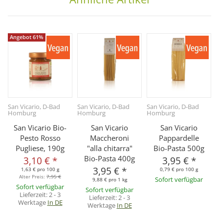
Angebot 61%
San Vicario, D-Bad
San Vicario, D-Bad
San Vicario, D-Bad
Homburg
Homburg
Homburg
San Vicario Bio-
San Vicario
San Vicario
Pesto Rosso
Maccheroni
Pappardelle
Pugliese, 190g
"alla chitarra"
Bio-Pasta 500g
Bio-Pasta 400g
3,10 €
*
3,95 €
*
3,95 €
*
1,63 € pro 100 g
0,79 € pro 100 g
Alter Preis:
7,95 €
Sofort verfügbar
9,88 € pro 1 kg
Sofort verfügbar
Sofort verfügbar
Lieferzeit:
2 - 3
Lieferzeit:
2 - 3
Werktage
In DE
Werktage
In DE