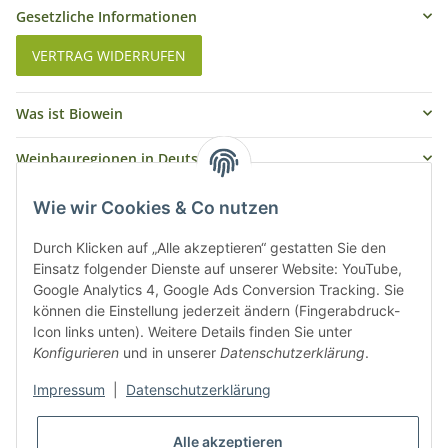
Gesetzliche Informationen
VERTRAG WIDERRUFEN
Was ist Biowein
Weinbauregionen in Deutschland
Weinbauregionen und Weinbaugebiete in Österreich
Wie wir Cookies & Co nutzen
Weiße Rebsorten
Durch Klicken auf „Alle akzeptieren“ gestatten Sie den
Einsatz folgender Dienste auf unserer Website: YouTube,
Google Analytics 4, Google Ads Conversion Tracking. Sie
Rote Rebsorten
können die Einstellung jederzeit ändern (Fingerabdruck-
Icon links unten). Weitere Details finden Sie unter
Konfigurieren
und in unserer
Datenschutzerklärung
.
Impressum
|
Datenschutzerklärung
Alle akzeptieren